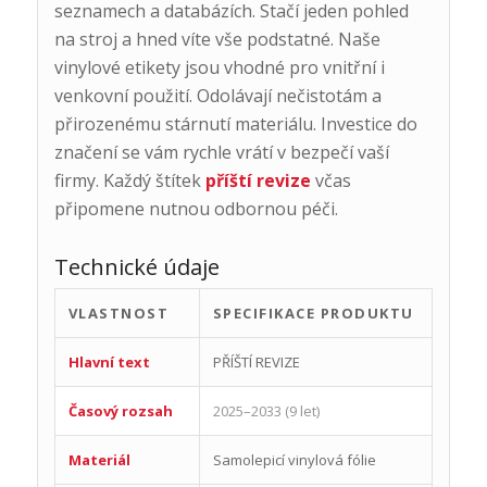
seznamech a databázích. Stačí jeden pohled
na stroj a hned víte vše podstatné. Naše
vinylové etikety jsou vhodné pro vnitřní i
venkovní použití. Odolávají nečistotám a
přirozenému stárnutí materiálu. Investice do
značení se vám rychle vrátí v bezpečí vaší
firmy. Každý štítek
příští revize
včas
připomene nutnou odbornou péči.
Technické údaje
VLASTNOST
SPECIFIKACE PRODUKTU
Hlavní text
PŘÍŠTÍ REVIZE
Časový rozsah
2025–2033 (9 let)
Materiál
Samolepicí vinylová fólie