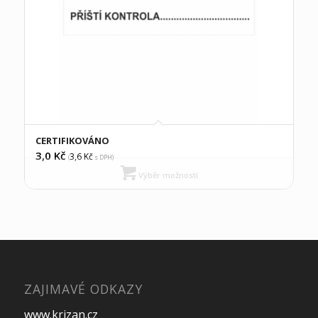
CERTIFIKOVÁNO
3,0
Kč
3,6
Kč
(
s DPH)
Výběr možností
ZAJIMAVÉ ODKAZY
www.krizan.cz