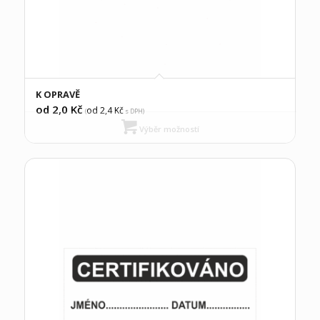
K OPRAVĚ
od 2,0
Kč
od 2,4
Kč
(
s DPH)
Výběr možností