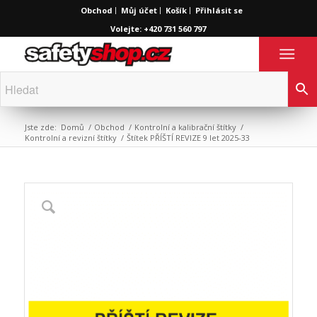
Obchod
Můj účet
Košík
Přihlásit se
Volejte: +420 731 560 797
Jste zde:
Domů
/
Obchod
/
Kontrolní a kalibrační štítky
/
Kontrolní a revizní štítky
/
Štítek PŘÍŠTÍ REVIZE 9 let 2025-33