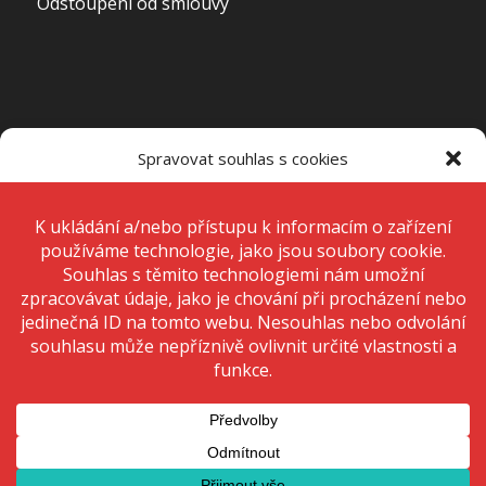
Odstoupení od smlouvy
OTEVÍRACÍ DOBA PRODEJNY
Spravovat souhlas s cookies
Pondělí – Pátek
7:00 – 15:00
K ukládání a/nebo přístupu k informacím o zařízení používáme
technologie, jako jsou soubory cookie. Děláme to, abychom zlepšili
zážitek z prohlížení a zobrazovali personalizované reklamy. Souhlas s
těmito technologiemi nám umožní zpracovávat údaje, jako je chování
Sobota
Zavřeno
při procházení nebo jedinečná ID na tomto webu. Nesouhlas nebo
odvolání souhlasu může nepříznivě ovlivnit určité vlastnosti a funkce.
Neděle
Zavřeno
Přijmout
Odmítnout
Zobrazit předvolby
© 2020 Copyright - KRIŽAN - safetyshop
Zásady ochrany osobních údajů
Zásady cookies (EU)