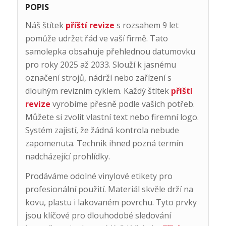
POPIS
Náš štítek
příští revize
s rozsahem 9 let
pomůže udržet řád ve vaší firmě. Tato
samolepka obsahuje přehlednou datumovku
pro roky 2025 až 2033. Slouží k jasnému
označení strojů, nádrží nebo zařízení s
dlouhým revizním cyklem. Každý štítek
příští
revize
vyrobíme přesně podle vašich potřeb.
Můžete si zvolit vlastní text nebo firemní logo.
Systém zajistí, že žádná kontrola nebude
zapomenuta. Technik ihned pozná termín
nadcházející prohlídky.
Prodáváme odolné vinylové etikety pro
profesionální použití. Materiál skvěle drží na
kovu, plastu i lakovaném povrchu. Tyto prvky
jsou klíčové pro dlouhodobé sledování