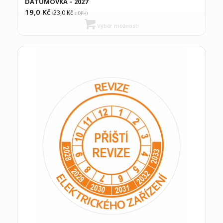
DATUMOVKA – 2027
19,0
Kč
23,0
Kč
(
s DPH)
Výběr možností