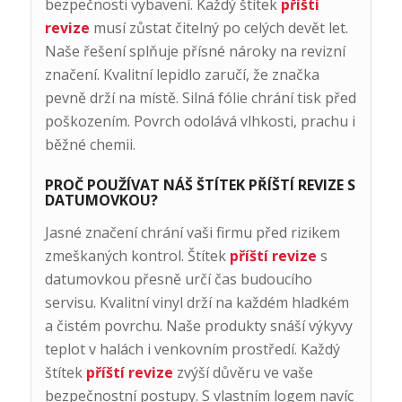
bezpečnosti vybavení. Každý štítek
příští
revize
musí zůstat čitelný po celých devět let.
Naše řešení splňuje přísné nároky na revizní
značení. Kvalitní lepidlo zaručí, že značka
pevně drží na místě. Silná fólie chrání tisk před
poškozením. Povrch odolává vlhkosti, prachu i
běžné chemii.
PROČ POUŽÍVAT NÁŠ ŠTÍTEK PŘÍŠTÍ REVIZE S
DATUMOVKOU?
Jasné značení chrání vaši firmu před rizikem
zmeškaných kontrol. Štítek
příští revize
s
datumovkou přesně určí čas budoucího
servisu. Kvalitní vinyl drží na každém hladkém
a čistém povrchu. Naše produkty snáší výkyvy
teplot v halách i venkovním prostředí. Každý
štítek
příští revize
zvýší důvěru ve vaše
bezpečnostní postupy. S vlastním logem navíc