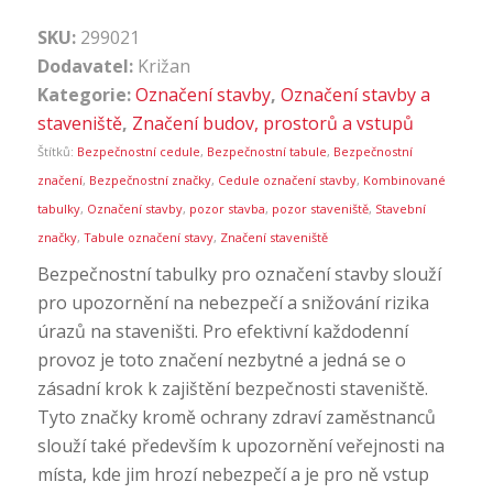
SKU:
299021
Dodavatel:
Križan
Kategorie:
Označení stavby
,
Označení stavby a
staveniště
,
Značení budov, prostorů a vstupů
Štítků:
Bezpečnostní cedule
,
Bezpečnostní tabule
,
Bezpečnostní
značení
,
Bezpečnostní značky
,
Cedule označení stavby
,
Kombinované
tabulky
,
Označení stavby
,
pozor stavba
,
pozor staveniště
,
Stavební
značky
,
Tabule označení stavy
,
Značení staveniště
Bezpečnostní tabulky pro označení stavby slouží
pro upozornění na nebezpečí a snižování rizika
úrazů na staveništi. Pro efektivní každodenní
provoz je toto značení nezbytné a jedná se o
zásadní krok k zajištění bezpečnosti staveniště.
Tyto značky kromě ochrany zdraví zaměstnanců
slouží také především k upozornění veřejnosti na
místa, kde jim hrozí nebezpečí a je pro ně vstup