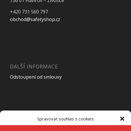
736 01 Havířov – Životice
+420 731 560 797
obchod@safetyshop.cz
DALŠÍ INFORMACE
Odstoupení od smlouvy
OTEVÍRACÍ DOBA PRODEJNY
Spravovat souhlas s cookies
Pondělí – Pátek
7:00 – 15:00
K ukládání a/nebo přístupu k informacím o zařízení používáme