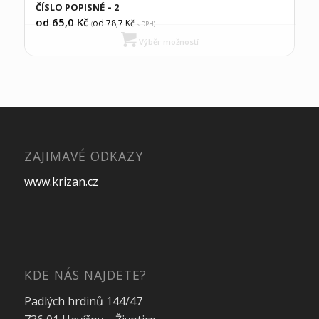
ČÍSLO POPISNÉ – 2
od 65,0
Kč
od 78,7
Kč
(
s DPH)
Výběr možností
ZAJIMAVÉ ODKAZY
www.krizan.cz
KDE NÁS NAJDETE?
Padlých hrdinů 144/47