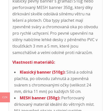
klasický pevný banner s gramáží 510g nebo
perforovaný MESH banner 350g, který díky
dírkování skvěle odolává silnému větru na
lešení a plotech. Oba typy plachet mají
zpevněné sváry a chromovaná oka po obvodu
pro rychlé uchycení. Pro pevné upevnění na
stěny nabízíme lehké desky z pěněného PVC v
tloušťkách 3 mm a 5 mm, které jsou
samozhášivé a velmi odolné proti nárazům.
Vlastnosti materiálů:
Klasický banner (510g):
Silná a odolná
plachta, po obvodu zahnutá a zpevněná
svárem s chromovanými očky (velikost 24
mm, dírka 11 mm) po každých 50 cm.
MESH banner (350g):
Perforovaný
CZK
dírkovaný materiál ideální do větrných míst.
Má zpevněné okraje a stejný systém