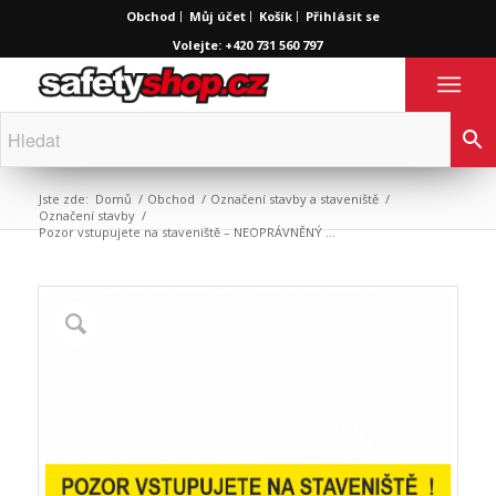
Obchod
Můj účet
Košík
Přihlásit se
Volejte: +420 731 560 797
Jste zde:
Domů
/
Obchod
/
Označení stavby a staveniště
/
Označení stavby
/
Pozor vstupujete na staveniště – NEOPRÁVNĚNÝ …