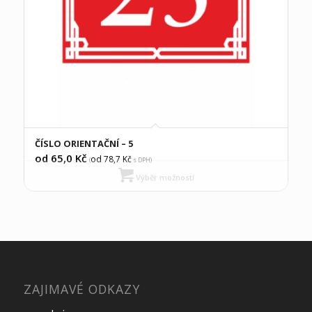
ČÍSLO ORIENTAČNÍ – 5
od 65,0
Kč
od 78,7
Kč
(
s DPH)
Výběr možností
ZAJIMAVÉ ODKAZY