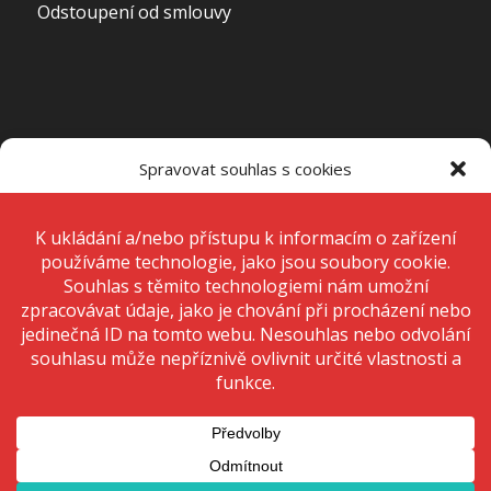
Odstoupení od smlouvy
OTEVÍRACÍ DOBA PRODEJNY
Spravovat souhlas s cookies
Pondělí – Pátek
7:00 – 15:00
K ukládání a/nebo přístupu k informacím o zařízení používáme
technologie, jako jsou soubory cookie. Děláme to, abychom zlepšili
zážitek z prohlížení a zobrazovali personalizované reklamy. Souhlas s
těmito technologiemi nám umožní zpracovávat údaje, jako je chování
Sobota
Zavřeno
při procházení nebo jedinečná ID na tomto webu. Nesouhlas nebo
odvolání souhlasu může nepříznivě ovlivnit určité vlastnosti a funkce.
Neděle
Zavřeno
Přijmout
Odmítnout
Zobrazit předvolby
© 2020 Copyright - KRIŽAN - safetyshop