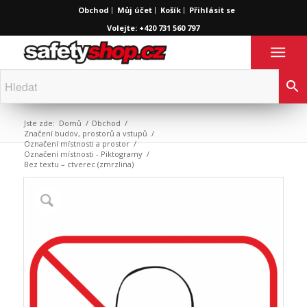
Obchod
Můj účet
Košík
Přihlásit se
Volejte: +420 731 560 797
Jste zde:
Domů
/
Obchod
/
Značení budov, prostorů a vstupů
/
Označení místnosti a prostor
/
Označení místnosti - Piktogramy
/
Bez textu – ctverec (zmrzlina)