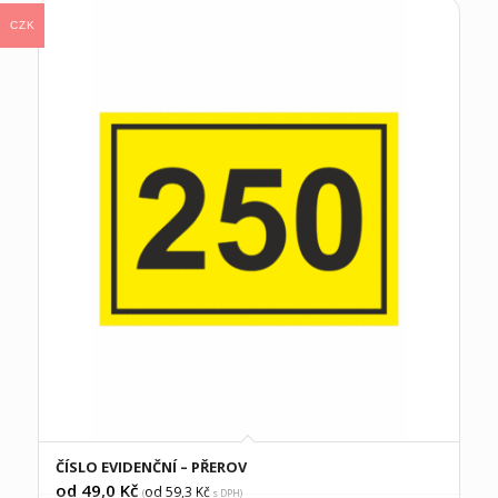
CZK
ČÍSLO EVIDENČNÍ – PŘEROV
od 49,0
Kč
od 59,3
Kč
(
s DPH)