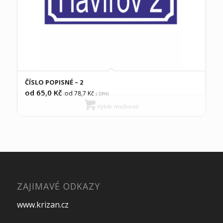
ČÍSLO POPISNÉ – 2
od 65,0
Kč
od 78,7
Kč
(
s DPH)
Výběr možností
ZAJIMAVÉ ODKAZY
www.krizan.cz