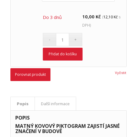
10,00
Kč
Do 3 dnů
(
12,10
Kč
s
DPH)
Přidat do košíku
Vyčistit
Porovnat produkt
Popis
Další informace
POPIS
MATNÝ KOVOVÝ PIKTOGRAM ZAJISTÍ JASNÉ
ZNAČENÍ V BUDOVĚ