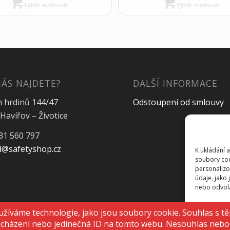
Výběr možností
Výběr možností
NÁS NAJDETE?
DALŠÍ INFORMACE
h hrdinů 144/47
Odstoupení od smlouvy
Havířov – Životice
31 560 797
@safetyshop.cz
K ukládání 
soubory coo
personalizo
údaje, jako
nebo odvolán
Př