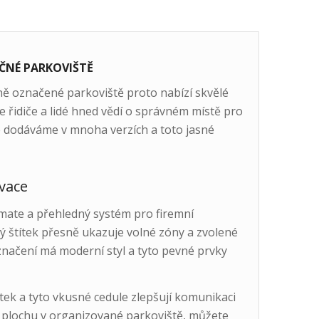
ČNÉ PARKOVIŠTĚ
sně označené parkoviště proto nabízí skvělé
 řidiče a lidé hned vědí o správném místě pro
le dodáváme v mnoha verzích a toto jasné
rvace
 mate a přehledný systém pro firemní
vý štítek přesně ukazuje volné zóny a zvolené
é značení má moderní styl a tyto pevné prvky
ek a tyto vkusné cedule zlepšují komunikaci
 plochu v organizované parkoviště, můžete