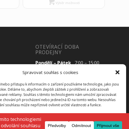
Výběr možností
OTEVÍRACÍ DOBA
PRODEJNY
Pondělí – Pátek
7:00 – 15:00
Spravovat souhlas s cookies
a/nebo přístupu k informacím o zařízení používáme technologie, jako jsou
Sobota
Zavřeno
kie. Děláme to, abychom zlepšili zážitek z prohlížení a zobrazovali
vané reklamy. Souhlas s těmito technologiemi nám umožní zpracovávat
Neděle
Zavřeno
 je chování při procházení nebo jedinečná ID na tomto webu. Nesouhlas
í souhlasu může nepříznivě ovlivnit určité vlastnosti a funkce.
ijmout
Odmítnout
Zobrazit předvolby