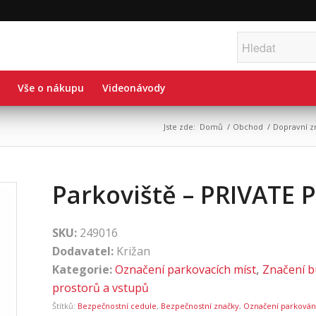
Vše o nákupu
Videonávody
Jste zde:
Domů
/
Obchod
/
Dopravní z
Parkoviště – PRIVATE
SKU:
249016
Dodavatel:
Križan
Kategorie:
Označení parkovacích míst
,
Značení b
prostorů a vstupů
Štítků:
Bezpečnostní cedule
,
Bezpečnostní značky
,
Označení parkován