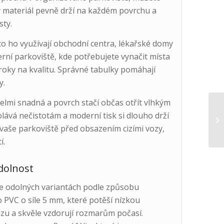
ý materiál pevně drží na každém povrchu a
sty.
sto ho využívají obchodní centra, lékařské domy
í parkoviště, kde potřebujete vynačit místa
nároky na kvalitu. Správné tabulky pomáhají
y.
velmi snadná a povrch stačí občas otřít vlhkým
lává nečistotám a moderní tisk si dlouho drží
 vaše parkoviště před obsazením cizími vozy,
í.
dolnost
e odolných variantách podle způsobu
PVC o síle 5 mm, které potěší nízkou
zu a skvěle vzdorují rozmarům počasí.