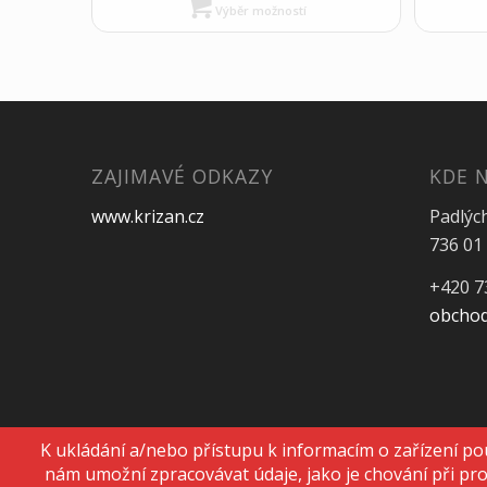
Výběr možností
ZAJIMAVÉ ODKAZY
KDE 
www.krizan.cz
Padlýc
736 01 
+420 7
obchod