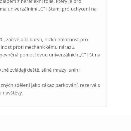
lepem z nereflexní fólie, který je pro
ma univerzálními „C“ lištami pro uchycení na
 zářivě bílá barva, nízká hmotnost pro
olnost proti mechanickému nárazu.
pevněná pomocí dvou univerzálních „C“ lišt na
ně zvládají deště, silné mrazy, sníh i
ých sdělení jako zákaz parkování, rezervé s
a návštěvy.