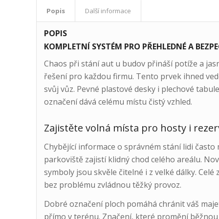
Popis
Další informace
POPIS
KOMPLETNÍ SYSTÉM PRO PŘEHLEDNÉ A BEZPE
Chaos při stání aut u budov přináší potíže a ja
řešení pro každou firmu. Tento prvek ihned vede
svůj vůz. Pevné plastové desky i plechové tabu
označení dává celému místu čistý vzhled.
Zajistěte volná místa pro hosty i reze
Chybějící informace o správném stání lidi často
parkoviště zajistí klidný chod celého areálu. No
symboly jsou skvěle čitelné i z velké dálky. Cel
bez problému zvládnou těžký provoz.
Dobré označení ploch pomáhá chránit váš majet
přímo v terénu. Značení, které promění běžnou