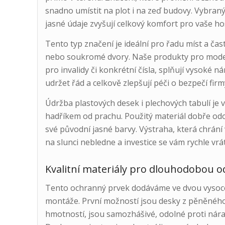
snadno umístit na plot i na zeď budovy. Vybran
jasné údaje zvyšují celkový komfort pro vaše ho
Tento typ značení je ideální pro řadu míst a ča
nebo soukromé dvory. Naše produkty pro modern
pro invalidy či konkrétní čísla, splňují vysoké 
udržet řád a celkově zlepšují péči o bezpečí firm
Údržba plastových desek i plechových tabulí je 
hadříkem od prachu. Použitý materiál dobře odo
své původní jasné barvy. Výstraha, která chrání
na slunci nebledne a investice se vám rychle vrát
Kvalitní materiály pro dlouhodobou o
Tento ochranný prvek dodáváme ve dvou vysoc
montáže. První možností jsou desky z pěněného 
hmotností, jsou samozhášivé, odolné proti nára