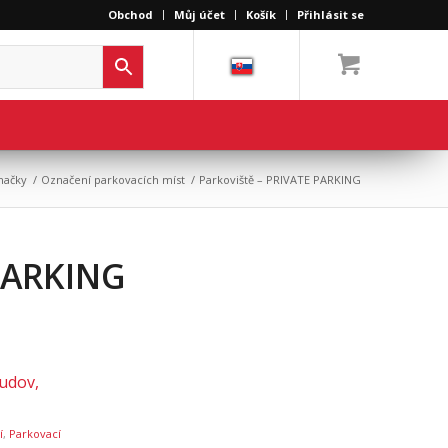
Obchod
Můj účet
Košík
Přihlásit se
načky
/
Označení parkovacích míst
/
Parkoviště – PRIVATE PARKING
 PARKING
udov,
í
,
Parkovací