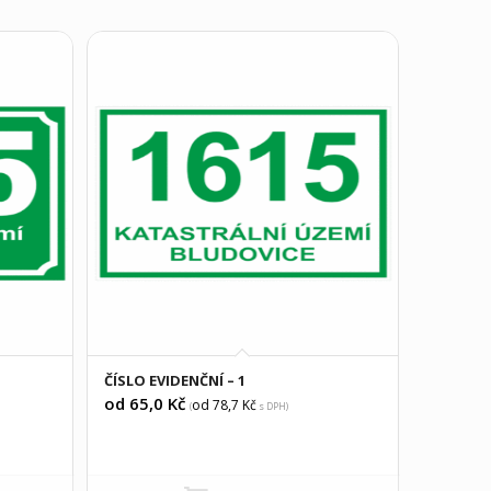
ČÍSLO EVIDENČNÍ – 1
od 65,0
Kč
od 78,7
Kč
(
s DPH)