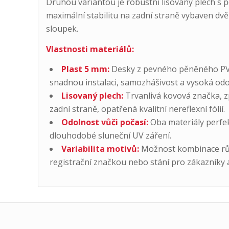
Druhou variantou je robustní lisovaný plech s po
maximální stabilitu na zadní straně vybaven dvě
sloupek.
Vlastnosti materiálů:
Plast 5 mm:
Desky z pevného pěněného PVC,
snadnou instalaci, samozhášivost a vysoká od
Lisovaný plech:
Trvanlivá kovová značka, z
zadní straně, opatřená kvalitní nereflexní fólií.
Odolnost vůči počasí:
Oba materiály perfekt
dlouhodobé sluneční UV záření.
Variabilita motivů:
Možnost kombinace různ
registrační značkou nebo stání pro zákazníky 