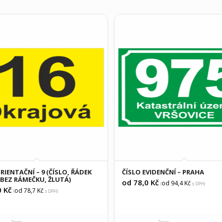
RIENTAČNÍ – 9 (ČÍSLO, ŘÁDEK
ČÍSLO EVIDENČNÍ – PRAHA
 BEZ RÁMEČKU, ŽLUTÁ)
od 78,0
Kč
od 94,4
Kč
(
s DPH)
0
Kč
od 78,7
Kč
(
s DPH)