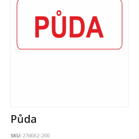
Půda
SKU:
27d062-200