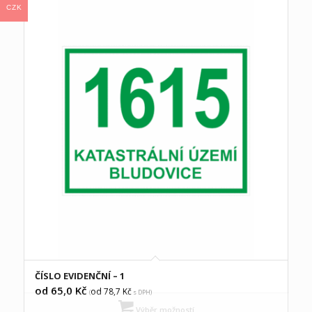
CZK
ČÍSLO EVIDENČNÍ – 1
od 65,0
Kč
od 78,7
Kč
(
s DPH)
Výběr možností