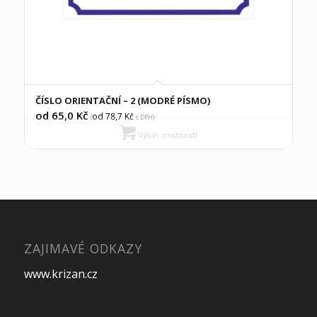
ČÍSLO ORIENTAČNÍ – 2 (MODRÉ PÍSMO)
od 65,0
Kč
od 78,7
Kč
(
s DPH)
Výběr možností
ZAJIMAVÉ ODKAZY
www.krizan.cz