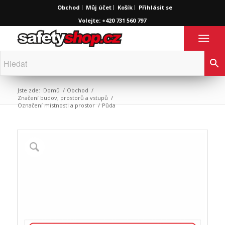
Obchod
Můj účet
Košík
Přihlásit se
Volejte: +420 731 560 797
Jste zde:
Domů
/
Obchod
/
Značení budov, prostorů a vstupů
/
Označení místnosti a prostor
/
Půda