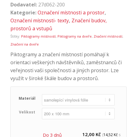
Dodavatel:
27d062-200
Kategorie:
Označení místnosti a prostor
,
Označení místnosti- texty
,
Značení budov,
prostorů a vstupů
Štítky:
Piktogramy místností
,
Piktogramy na dveře
,
Značení místností
,
Značení na dveře
Piktogramy a značení místností pomáhají k
orientaci veškerých návštěvníků, zaměstnanců či
veřejnosti vaši společnosti a jiných prostor. Lze
využít v široké škále budov a prostorů.
Materiál
Velikost
12,00
Kč
Do 3 dnů
(
14,52
Kč
s