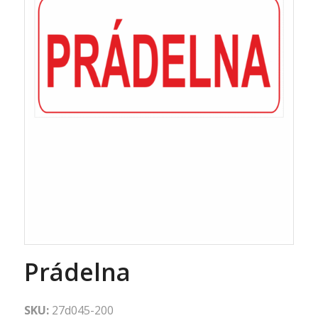
Prádelna
SKU:
27d045-200