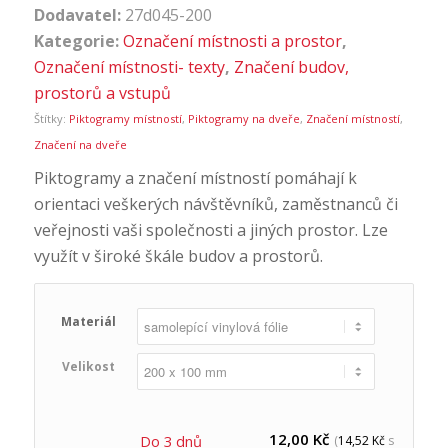
Dodavatel:
27d045-200
Kategorie:
Označení místnosti a prostor
,
Označení místnosti- texty
,
Značení budov,
prostorů a vstupů
Štítky:
Piktogramy místností
,
Piktogramy na dveře
,
Značení místností
,
Značení na dveře
Piktogramy a značení místností pomáhají k
orientaci veškerých návštěvníků, zaměstnanců či
veřejnosti vaši společnosti a jiných prostor. Lze
využít v široké škále budov a prostorů.
Materiál
Velikost
12,00
Kč
Do 3 dnů
(
14,52
Kč
s