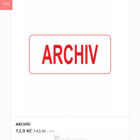
CZK
ARCHÍV
12,0
Kč
14,5
Kč
(
s DPH)
Výběr možností