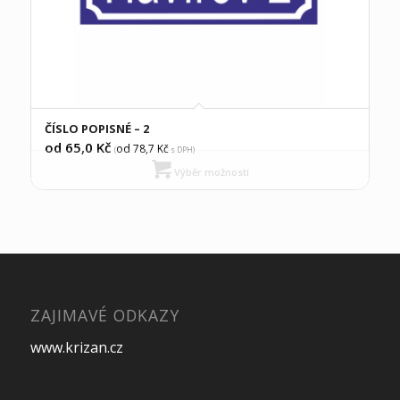
ČÍSLO POPISNÉ – 2
od 65,0
Kč
od 78,7
Kč
(
s DPH)
Výběr možností
ZAJIMAVÉ ODKAZY
www.krizan.cz