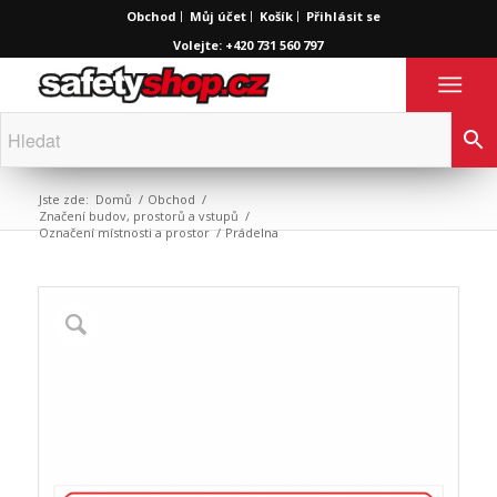
Obchod
Můj účet
Košík
Přihlásit se
Volejte: +420 731 560 797
Jste zde:
Domů
/
Obchod
/
Značení budov, prostorů a vstupů
/
Označení místnosti a prostor
/
Prádelna