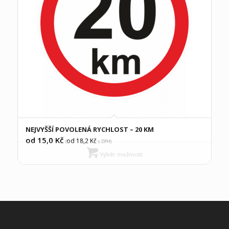
NEJVYŠŠÍ POVOLENÁ RYCHLOST – 20 KM
od 15,0
Kč
od 18,2
Kč
(
s DPH)
Výběr možností