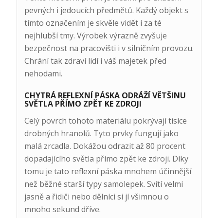
pevných i jedoucích předmětů. Každý objekt s
tímto označením je skvěle vidět i za té
nejhlubší tmy. Výrobek výrazně zvyšuje
bezpečnost na pracovišti i v silničním provozu.
Chrání tak zdraví lidí i váš majetek před
nehodami.
CHYTRÁ REFLEXNÍ PÁSKA ODRÁŽÍ VĚTŠINU
SVĚTLA PŘÍMO ZPĚT KE ZDROJI
Celý povrch tohoto materiálu pokrývají tisíce
drobných hranolů. Tyto prvky fungují jako
malá zrcadla. Dokážou odrazit až 80 procent
dopadajícího světla přímo zpět ke zdroji. Díky
tomu je tato reflexní páska mnohem účinnější
než běžné starší typy samolepek. Svítí velmi
jasně a řidiči nebo dělníci si jí všimnou o
mnoho sekund dříve.