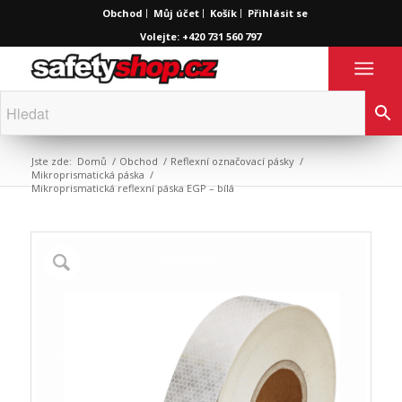
Obchod
Můj účet
Košík
Přihlásit se
Volejte: +420 731 560 797
Jste zde:
Domů
/
Obchod
/
Reflexní označovací pásky
/
Mikroprismatická páska
/
Mikroprismatická reflexní páska EGP – bílá