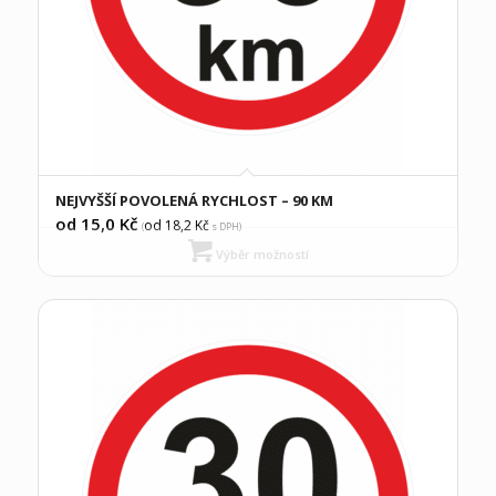
NEJVYŠŠÍ POVOLENÁ RYCHLOST – 90 KM
od 15,0
Kč
od 18,2
Kč
(
s DPH)
Výběr možností