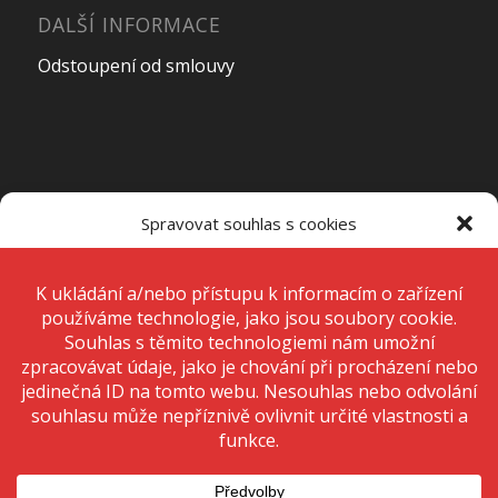
DALŠÍ INFORMACE
Odstoupení od smlouvy
OTEVÍRACÍ DOBA PRODEJNY
Spravovat souhlas s cookies
Pondělí – Pátek
7:00 – 15:00
K ukládání a/nebo přístupu k informacím o zařízení používáme
technologie, jako jsou soubory cookie. Děláme to, abychom zlepšili
zážitek z prohlížení a zobrazovali personalizované reklamy. Souhlas s
těmito technologiemi nám umožní zpracovávat údaje, jako je chování
Sobota
Zavřeno
při procházení nebo jedinečná ID na tomto webu. Nesouhlas nebo
odvolání souhlasu může nepříznivě ovlivnit určité vlastnosti a funkce.
Neděle
Zavřeno
Přijmout
Odmítnout