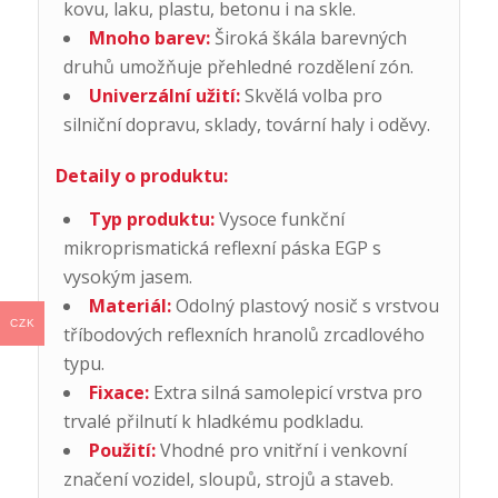
kovu, laku, plastu, betonu i na skle.
Mnoho barev:
Široká škála barevných
druhů umožňuje přehledné rozdělení zón.
Univerzální užití:
Skvělá volba pro
silniční dopravu, sklady, tovární haly i oděvy.
Detaily o produktu:
Typ produktu:
Vysoce funkční
mikroprismatická reflexní páska EGP s
vysokým jasem.
Materiál:
Odolný plastový nosič s vrstvou
CZK
tříbodových reflexních hranolů zrcadlového
typu.
Fixace:
Extra silná samolepicí vrstva pro
trvalé přilnutí k hladkému podkladu.
Použití:
Vhodné pro vnitřní i venkovní
značení vozidel, sloupů, strojů a staveb.