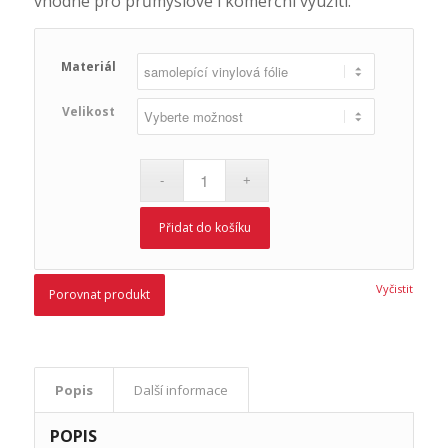
vhodné pro průmyslové i komerční využití.
Materiál
Velikost
Přidat do košíku
Vyčistit
Porovnat produkt
Popis
Další informace
POPIS