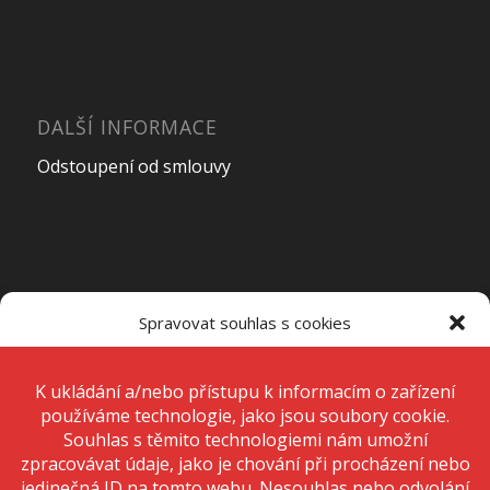
DALŠÍ INFORMACE
Odstoupení od smlouvy
OTEVÍRACÍ DOBA PRODEJNY
Spravovat souhlas s cookies
Pondělí – Pátek
7:00 – 15:00
K ukládání a/nebo přístupu k informacím o zařízení používáme
technologie, jako jsou soubory cookie. Děláme to, abychom zlepšili
zážitek z prohlížení a zobrazovali personalizované reklamy. Souhlas s
těmito technologiemi nám umožní zpracovávat údaje, jako je chování
Sobota
Zavřeno
při procházení nebo jedinečná ID na tomto webu. Nesouhlas nebo
odvolání souhlasu může nepříznivě ovlivnit určité vlastnosti a funkce.
Neděle
Zavřeno