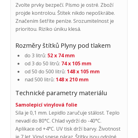
Zvolte prvky bezpečí. Písmo je ostré. Zboží
projde kontrolou. Štítek nikdo nepoškrábe.
Značením šetříte peníze. Srozumitelnost je
prioritou. Riziko úniku klesá.
Rozměry štítků Plyny pod tlakem
do 3 litrů:
52 x 74 mm
od 3 do 50 litrů:
74 x 105 mm
od 50 do 500 litrů:
148 x 105 mm
nad 500 litrů:
148 x 210 mm
Technické parametry materiálu
Samolepicí vinylová folie
Síla je 0,1 mm. Lepidlo zaručuje stálost. Teplo
nevadí do 80°C. Chlad vydrží do -40°C.
Aplikace od +4°C. UV tisk drží barvy. Životnost
je 7 let. Vinyl snese náraz. Štítky jsou odolné.