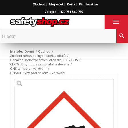
Obchod
Můj účet
Košík
Přihlásit se
Volejte: +420 731 560 797
Jste zde:
Domů
/
Obchod
/
Značení nebezpečných látek a obalů
/
Označení nebezpečných látek dle CLP / GHS
/
CLP/GHS symboly se signálním slovem
/
GHS symboly - varování
/
GHS 04 Plyny pod tlakem – Varování