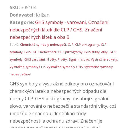
SKU:
305104
Dodavatel:
Križan
Kategorie:
GHS symboly - varování
,
Označení
nebezpečných látek dle CLP / GHS
,
Značení
nebezpečných látek a obalů
Štítků:
Chemické symboly nebezpečí
,
CLP
,
CLP piktogramy
,
CLP
symboly
,
GHS
,
GHS nebezpečí
,
GHS piktogramy
,
GHS štítky látky
,
GHS
symboly
,
GHS varování
,
H věty
,
P věty
,
Signální slovo
,
Výstražné etikety
,
Výstražné symboly CLP
,
Výstražné symboly GHS
,
Výstražné symboly
nebezpečnosti
GHS symboly a výstražné etikety pro označování
chemických látek a nebezpečných odpadu dle
normy CLP. GHS piktogramy obsahují signální
slovo, varování o nebezpečí a standardní věty, což
umožňuje snadnou identifikaci třídy
nebezpečnosti a ochranu zdraví. Značení je