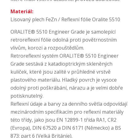
Materiál:
Lisovaný plech FeZn / Reflexní fólie Oralite 5510
ORALITE® 5510 Engineer Grade je samolepící
retroreflexní fólie odolná proti povětrnostním
vlivům, korozi a rozpouštědlům.
Retroreflexní systém ORALITE® 5510 Engineer
Grade sestává z katadioptrickým skleněných
kuliček, které jsou zalité v průhledné vrstvě
plastového materiálu. Hladký povrch je vysoce
odolný proti poškrábání, nárazu a je velmi dobře
potisknutelný.
Reflexní údaje a barvy za denního světla odpovídají
mezinárodním specifikacím pro reflexní materiály
této třídy, jako jsou EN 12899-1 třída RA1, CR2
(Evropa), DIN 67520 a DIN 6171 (Německo) a BS
873: part 6 (Velká Británie).