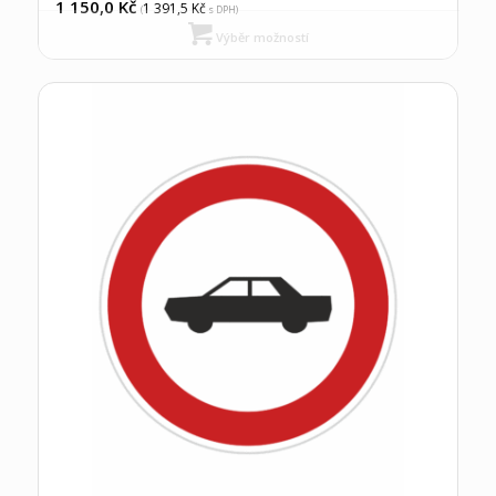
1 150,0
Kč
1 391,5
Kč
(
s DPH)
Výběr možností