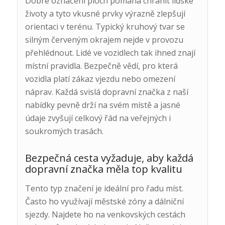
Dobré označení ploch pomáhá chránit lidské
životy a tyto vkusné prvky výrazně zlepšují
orientaci v terénu. Typický kruhový tvar se
silným červeným okrajem nejde v provozu
přehlédnout. Lidé ve vozidlech tak ihned znají
místní pravidla. Bezpečně vědí, pro která
vozidla platí zákaz vjezdu nebo omezení
náprav. Každá svislá dopravní značka z naší
nabídky pevně drží na svém místě a jasné
údaje zvyšují celkový řád na veřejných i
soukromých trasách.
Bezpečná cesta vyžaduje, aby každá
dopravní značka měla top kvalitu
Tento typ značení je ideální pro řadu míst.
Často ho využívají městské zóny a dálniční
sjezdy. Najdete ho na venkovských cestách