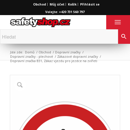
Obchod
Můj účet
Košík
Přihlásit se
Volejte: +420 731 560 797
Jste zde:
Domů
/
Obchod
/
Dopravní značky
/
Dopravní značky - plechové
/
Zákazové dopravní značky
/
Dopravní značka B31, Zákaz vjezdu pro jezdce na zvířeti