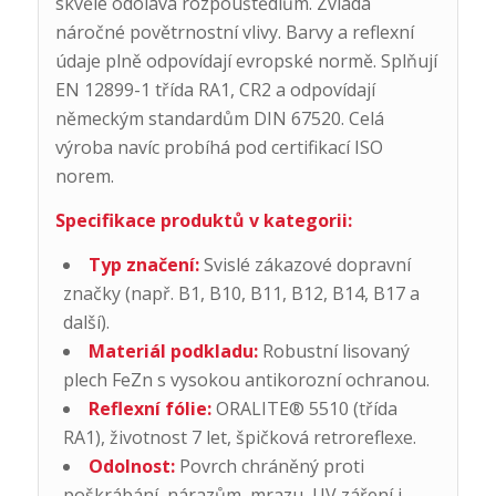
skvěle odolává rozpouštědlům. Zvládá
náročné povětrnostní vlivy. Barvy a reflexní
údaje plně odpovídají evropské normě. Splňují
EN 12899-1 třída RA1, CR2 a odpovídají
německým standardům DIN 67520. Celá
výroba navíc probíhá pod certifikací ISO
norem.
Specifikace produktů v kategorii:
Typ značení:
Svislé zákazové dopravní
značky (např. B1, B10, B11, B12, B14, B17 a
další).
Materiál podkladu:
Robustní lisovaný
plech FeZn s vysokou antikorozní ochranou.
Reflexní fólie:
ORALITE® 5510 (třída
RA1), životnost 7 let, špičková retroreflexe.
Odolnost:
Povrch chráněný proti
poškrábání, nárazům, mrazu, UV záření i