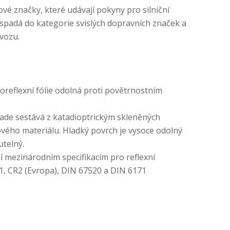
vé značky, které udávají pokyny pro silniční
 spadá do kategorie svislých dopravních značek a
ovozu.
reflexní fólie odolná proti povětrnostním
ade sestává z katadioptrickým skleněných
tového materiálu. Hladký povrch je vysoce odolný
utelný.
jí mezinárodním specifikacím pro reflexní
RA1, CR2 (Evropa), DIN 67520 a DIN 6171