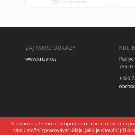
Výběr možností
ZAJIMAVÉ ODKAZY
KDE 
www.krizan.cz
Padlýc
736 01 
+420 7
obchod
© 2020 Copyright - KRIŽAN - safetyshop