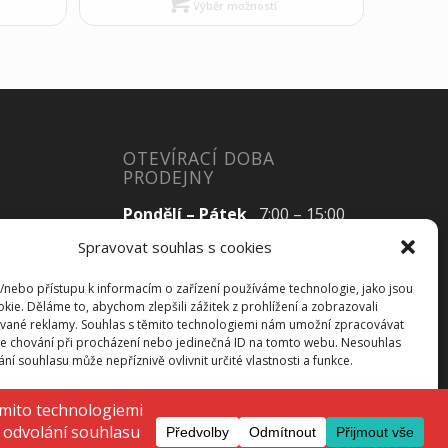
Výběr možností
OTEVÍRACÍ DOBA
PRODEJNY
Pondělí – Pátek
7:00 – 15:00
Spravovat souhlas s cookies
a/nebo přístupu k informacím o zařízení používáme technologie, jako jsou
Sobota
Zavřeno
kie. Děláme to, abychom zlepšili zážitek z prohlížení a zobrazovali
vané reklamy. Souhlas s těmito technologiemi nám umožní zpracovávat
Neděle
Zavřeno
 je chování při procházení nebo jedinečná ID na tomto webu. Nesouhlas
í souhlasu může nepříznivě ovlivnit určité vlastnosti a funkce.
ijmout
Odmítnout
Zobrazit předvolby
Zásady ochrany osobních údajů
Zásady cookies (EU)