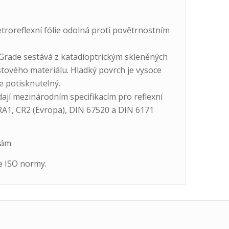
roreflexní fólie odolná proti povětrnostním
Grade sestává z katadioptrickým skleněných
astového materiálu. Hladký povrch je vysoce
e potisknutelný.
dají mezinárodním specifikacím pro reflexní
a RA1, CR2 (Evropa), DIN 67520 a DIN 6171
mám
e ISO normy.