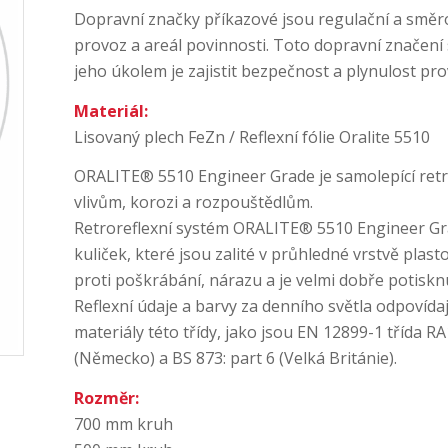
Dopravní značky příkazové jsou regulační a směro
provoz a areál povinnosti. Toto dopravní značení
jeho úkolem je zajistit bezpečnost a plynulost pr
Materiál:
Lisovaný plech FeZn / Reflexní fólie Oralite 5510
ORALITE® 5510 Engineer Grade je samolepící retro
vlivům, korozi a rozpouštědlům.
Retroreflexní systém ORALITE® 5510 Engineer Gr
kuliček, které jsou zalité v průhledné vrstvě plas
proti poškrábání, nárazu a je velmi dobře potiskn
Reflexní údaje a barvy za denního světla odpovída
materiály této třídy, jako jsou EN 12899-1 třída 
(Německo) a BS 873: part 6 (Velká Británie).
Rozměr:
700 mm kruh