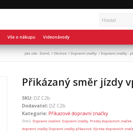
Vše o nákupu
Videonávody
Jste zde:
Domů
/
Obchod
/
Dopravní značky
/
Dopravní značky - 
Přikázaný směr jízdy 
SKU:
DZ C2b
Dodavatel:
DZ C2b
Kategorie:
Příkazové dopravní značky
Štítků:
Dopravní značení
,
Dopravní značky
,
Prodej dopravních značek
dopravní značky Dopravní značky příkazové
,
Výroba dopravních znač