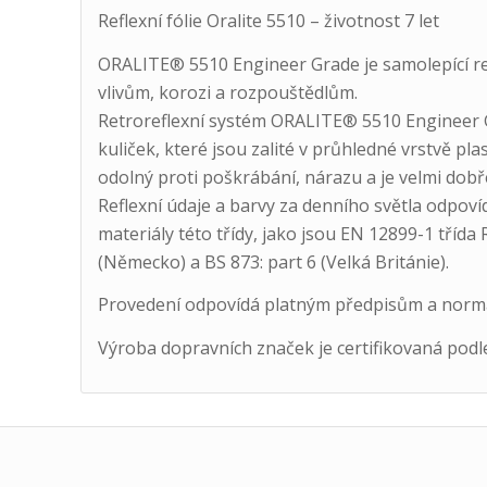
Reflexní fólie Oralite 5510 – životnost 7 let
ORALITE® 5510 Engineer Grade je samolepící ret
vlivům, korozi a rozpouštědlům.
Retroreflexní systém ORALITE® 5510 Engineer 
kuliček, které jsou zalité v průhledné vrstvě pl
odolný proti poškrábání, nárazu a je velmi dobř
Reflexní údaje a barvy za denního světla odpoví
materiály této třídy, jako jsou EN 12899-1 tříd
(Německo) a BS 873: part 6 (Velká Británie).
Provedení odpovídá platným předpisům a nor
Výroba dopravních značek je certifikovaná podl