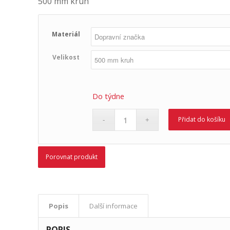
500 mm kruh
Materiál
Velikost
Do týdne
Přidat do košíku
Porovnat produkt
Popis
Další informace
POPIS