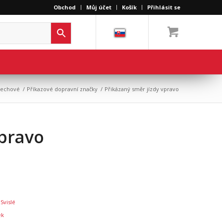
Obchod
Můj účet
Košík
Přihlásit se
plechové
/
Příkazové dopravní značky
/
Přikázaný směr jízdy vpravo
vpravo
,
Svislé
ek