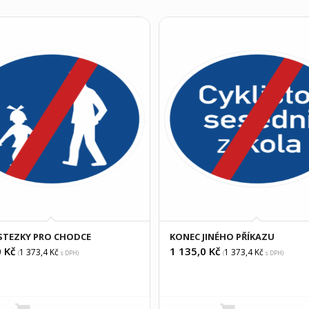
STEZKY PRO CHODCE
KONEC JINÉHO PŘÍKAZU
0
Kč
1 135,0
Kč
1 373,4
Kč
1 373,4
Kč
(
s DPH)
(
s DPH)