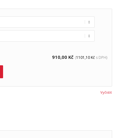
910,00
Kč
(
1101,10
Kč
s DPH)
Vyčistit