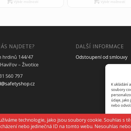
Výběr možností
Výběr možností
NÁS NAJDETE?
DALŠÍ INFORMACE
h hrdinů 144/47
Odstoupení od smlouvy
Havířov – Životice
31 560 797
@safetyshop.cz
K ukládání 
soubory coo
personalizo
údaje, jako
nebo odvolán
Př