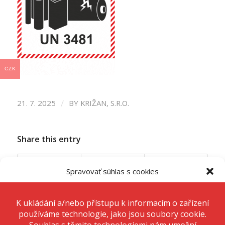
CZK
/
21. 7. 2025
BY
KRIŽAN, S.R.O.
Share this entry
Spravovať súhlas s cookies
Aby sme poskytli čo najlepšie služby, používame na ukladanie a/alebo
prístup k informáciám o zariadení, technológie ako sú súbory cookies.
Súhlas s týmito technológiami nám umožní spracovávať údaje, ako je
správanie pri prehliadaní alebo jedinečné ID na tomto webe. Nesúhlas