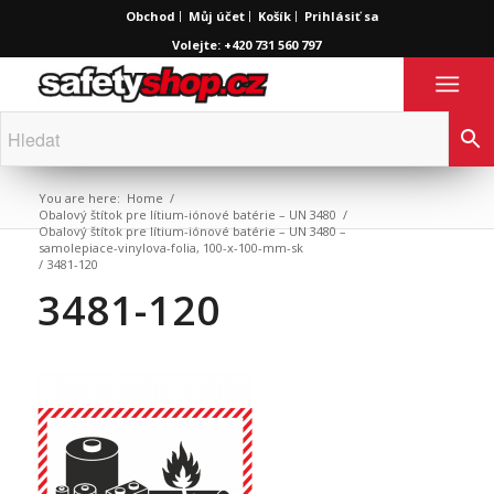
Obchod
Můj účet
Košík
Prihlásiť sa
Volejte: +420 731 560 797
You are here:
Home
/
Obalový štítok pre lítium-iónové batérie – UN 3480
/
Obalový štítok pre lítium-iónové batérie – UN 3480 –
samolepiace-vinylova-folia, 100-x-100-mm-sk
/
3481-120
3481-120