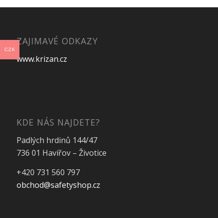
ZAJIMAVÉ ODKAZY
CZK
www.krizan.cz
KDE NÁS NAJDETE?
Padlých hrdinů 144/47
736 01 Havířov – Životice
+420 731 560 797
obchod@safetyshop.cz