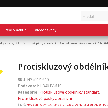
Vše o nákupu
Videonávody
sky a desky
/
Protiskluzové pásky abrazivní
/
Protiskluzové pásky standart
/
Protis
Protiskluzový obdélník
SKU:
H3401Y-610
Dodavatel:
H3401Y-610
Kategorie:
Protiskluzové obdélníky standart
,
Protiskluzové pásky abrazivní
Štítků:
Abrazivní pásky
,
Ochrana proti pádu
,
Ochrana proti skluzu
,
Pás