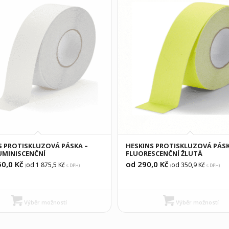
S PROTISKLUZOVÁ PÁSKA –
HESKINS PROTISKLUZOVÁ PÁSK
MINISCENČNÍ
FLUORESCENČNÍ ŽLUTÁ
50,0
Kč
od 290,0
Kč
od 1 875,5
Kč
od 350,9
Kč
(
s DPH)
(
s DPH)
Výběr možností
Výběr možností