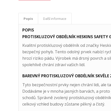
Popis
Další informace
POPIS
PROTISKLUZOVÝ OBDÉLNÍK HESKINS SAFETY GR
Kvalitní protiskluzový obdélník od značky Heskins
bezpečný pohyb. Tento odolný prvek nabízí rych
hrozí riziko pádu. Výrobek má drsný povrch a si
spolehlivě chrání zdraví vašich lidí.
BAREVNÝ PROTISKLUZOVÝ OBDÉLNÍK SKVĚLE
Tyto bezpečnostní prvky nejen chrání lidi, ale t
Dodáváme je v mnoha jasných barvách, a proto 
schodů. Správně zvolený protiskluzový obdélní
celkový vzhled budovy zůstane pěkný a čistý.