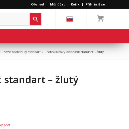
Obchod
Můj účet
Košík
Přihlásit se
kluzové obdélníky standart
/
Protiskluzový obdélník standart – žlutý
 standart – žlutý
ky proti