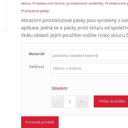
skluzu
,
Protiskluzové čtvrtce
,
protiskluzové obdélníky
,
Protiskluzové 
Průmyslové pásky
Abrazivní protiskluzové pásky jsou vyrobeny z oxidu
aplikace. Jedná se o pásky proti skluzu od společ
škálu oblastí. Jejich použitím snížíte riziko skluzu
Materiál
Velikost
Skladem
Přidat do košíku
Porovnat produkt