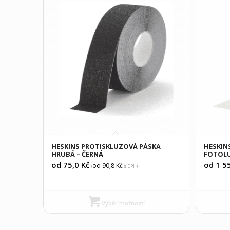
HESKINS PROTISKLUZOVÁ PÁSKA
HESKIN
HRUBÁ – ČERNÁ
FOTOLU
od 75,0
Kč
od 1 5
od 90,8
Kč
(
s DPH)
Výběr možností