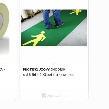
A –
PROTISKLUZOVÝ CHODNÍK
od 3 564,0
Kč
od 4 312,4
Kč
(
s DPH)
Výběr možností