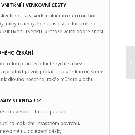
NITŘNÍ I VENKOVNÍ CESTY
skvěle odolává vodě i silnému otěru od bot.
 dílny i rampy, kde zajistí stabilní krok za
ít uvnitř i venku, protože velmi dobře snáší
UHÉHO ČEKÁNÍ
to celou práci zvládnete rychle a bez
i a produkt pevně přitlačit na předem očištěný
e nic dlouho neschne, takže můžete plochu
TVARY STANDARD?
ro každodenní ochranu podlah:
nutí na mokrém i mastném povrchu.
amovolnému odlepení pásky.