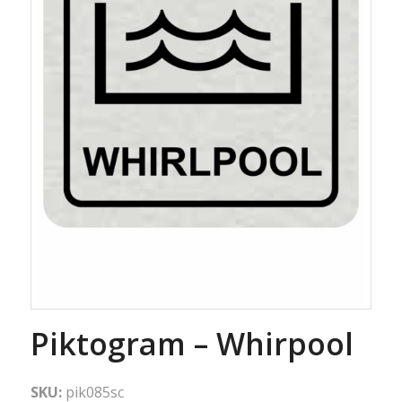
Piktogram – Whirpool
SKU:
pik085sc