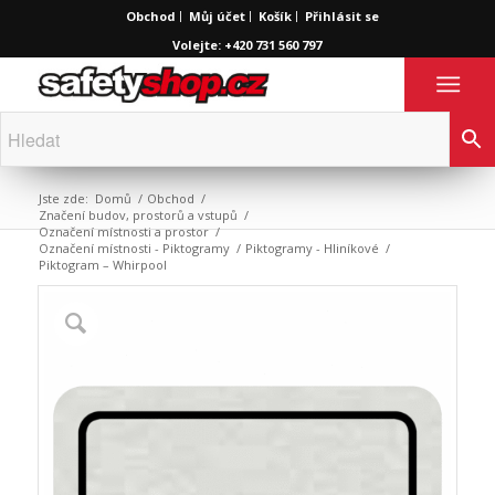
Obchod
Můj účet
Košík
Přihlásit se
Volejte: +420 731 560 797
Jste zde:
Domů
/
Obchod
/
Značení budov, prostorů a vstupů
/
Označení místnosti a prostor
/
Označení místnosti - Piktogramy
/
Piktogramy - Hliníkové
/
Piktogram – Whirpool