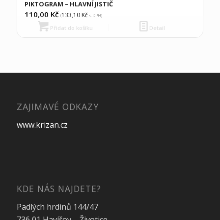
PIKTOGRAM – HLAVNÍ JISTIČ
110,00
Kč
133,10
Kč
(
s DPH)
Přidat do košíku
Detail
ZAJIMAVÉ ODKAZY
www.krizan.cz
KDE NÁS NAJDETE?
Padlých hrdinů 144/47
736 01 Havířov – Životice