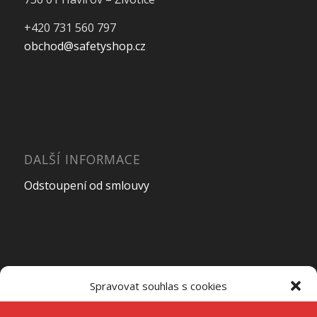
+420 731 560 797
obchod@safetyshop.cz
DALŠÍ INFORMACE
Odstoupení od smlouvy
OTEVÍRACÍ DOBA PRODEJNY
Spravovat souhlas s cookies
Pondělí – Pátek
7:00 – 15:00
K ukládání a/nebo přístupu k informacím o zařízení používáme