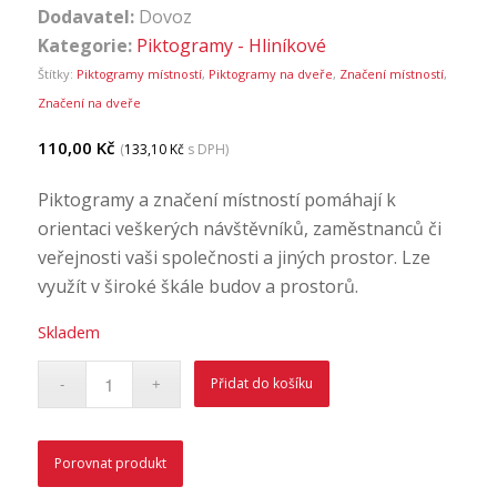
Dodavatel:
Dovoz
Kategorie:
Piktogramy - Hliníkové
Štítky:
Piktogramy místností
,
Piktogramy na dveře
,
Značení místností
,
Značení na dveře
110,00
Kč
(
133,10
Kč
s DPH)
Piktogramy a značení místností pomáhají k
orientaci veškerých návštěvníků, zaměstnanců či
veřejnosti vaši společnosti a jiných prostor. Lze
využít v široké škále budov a prostorů.
Skladem
Přidat do košíku
Porovnat produkt