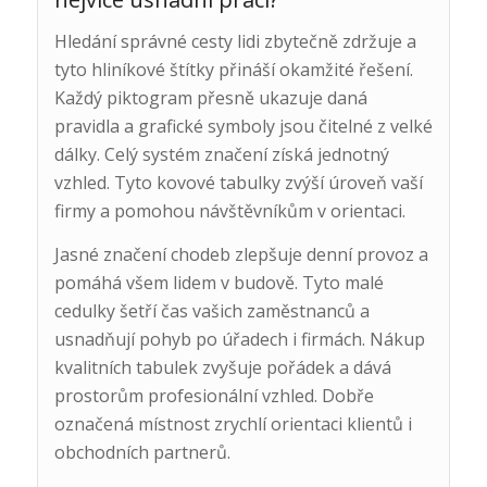
Hledání správné cesty lidi zbytečně zdržuje a
tyto hliníkové štítky přináší okamžité řešení.
Každý piktogram přesně ukazuje daná
pravidla a grafické symboly jsou čitelné z velké
dálky. Celý systém značení získá jednotný
vzhled. Tyto kovové tabulky zvýší úroveň vaší
firmy a pomohou návštěvníkům v orientaci.
Jasné značení chodeb zlepšuje denní provoz a
pomáhá všem lidem v budově. Tyto malé
cedulky šetří čas vašich zaměstnanců a
usnadňují pohyb po úřadech i firmách. Nákup
kvalitních tabulek zvyšuje pořádek a dává
prostorům profesionální vzhled. Dobře
označená místnost zrychlí orientaci klientů i
obchodních partnerů.