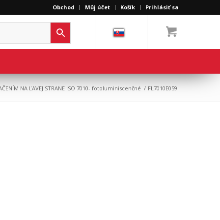
Obchod
Můj účet
Košík
Prihlásiť sa
ČENÍM NA ĽAVEJ STRANE ISO 7010- fotoluminiscenčné
/
FL7010E059