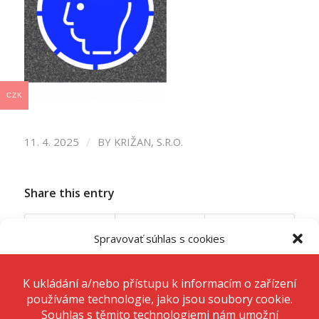
CZK
/
11. 4. 2025
BY
KRIŽAN, S.R.O.
Share this entry
Spravovať súhlas s cookies
Aby sme poskytli čo najlepšie služby, používame na ukladanie a/alebo
prístup k informáciám o zariadení, technológie ako sú súbory cookies.
Súhlas s týmito technológiami nám umožní spracovávať údaje, ako je
správanie pri prehliadaní alebo jedinečné ID na tomto webe. Nesúhlas