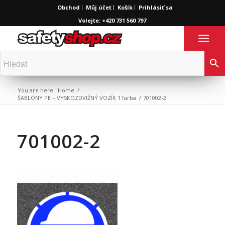
Obchod
Můj účet
Košík
Prihlásiť sa
Volejte: +420 731 560 797
You are here:
Home
/
ŠABLÓNY PE – VYSKOZDVIŽNÝ VOZÍK 1 farba
/
701002-2
701002-2