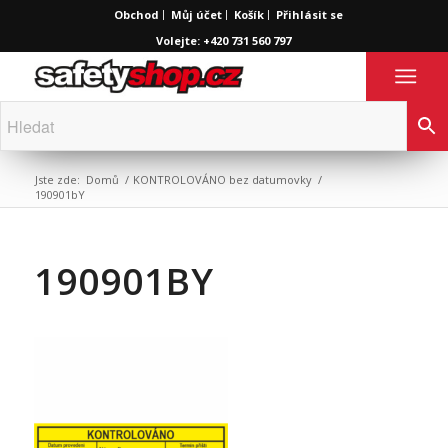
Obchod
Můj účet
Košík
Přihlásit se
Volejte: +420 731 560 797
Jste zde:
Domů
/
KONTROLOVÁNO bez datumovky
/
190901bY
190901BY