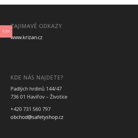
ZAJIMAVÉ ODKAZY
CZK
www.krizan.cz
KDE NÁS NAJDETE?
Padlých hrdinů 144/47
736 01 Havířov – Životice
+420 731 560 797
obchod@safetyshop.cz